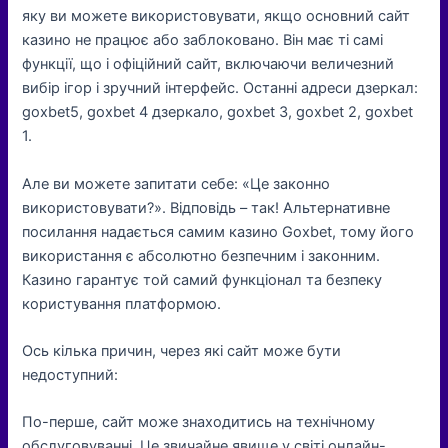
яку ви можете використовувати, якщо основний сайт
казино не працює або заблоковано. Він має ті самі
функції, що і офіційний сайт, включаючи величезний
вибір ігор і зручний інтерфейс. Останні адреси дзеркал:
goxbet5, goxbet 4 дзеркало, goxbet 3, goxbet 2, goxbet
1.
Але ви можете запитати себе: «Це законно
використовувати?». Відповідь – так! Альтернативне
посилання надається самим казино Goxbet, тому його
використання є абсолютно безпечним і законним.
Казино гарантує той самий функціонал та безпеку
користування платформою.
Ось кілька причин, через які сайт може бути
недоступний:
По-перше, сайт може знаходитись на технічному
обслуговуванні. Це звичайне явище у світі онлайн-