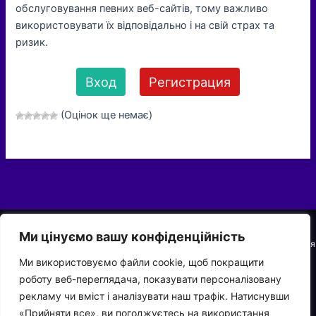
обслуговування певних веб-сайтів, тому важливо
використовувати їх відповідально і на свій страх та
ризик.
Вход
Регистрация
(Оцінок ще немає)
Казино - Грайте у найкраще онлайн казино України на гривні
Ми цінуємо вашу конфіденційність
Ми не організовуємо ігри на гроші. Вся інформація на сайті призначена для
ознайомлення.
Ми використовуємо файли cookie, щоб покращити
Goxbet казино
роботу веб-переглядача, показувати персоналізовану
Про нас
рекламу чи вміст і аналізувати наш трафік. Натиснувши
Політика конфіденційності
«Прийняти все», ви погоджуєтесь на використання