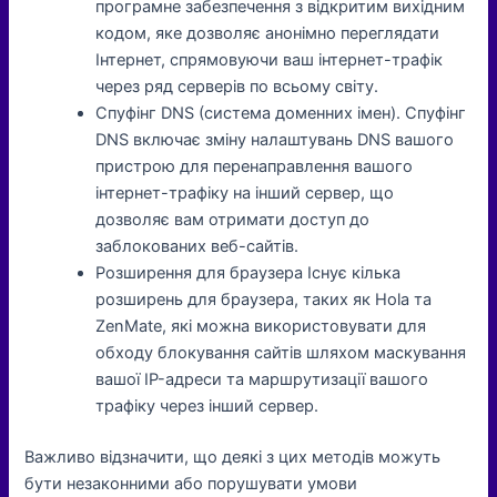
програмне забезпечення з відкритим вихідним
кодом, яке дозволяє анонімно переглядати
Інтернет, спрямовуючи ваш інтернет-трафік
через ряд серверів по всьому світу.
Спуфінг DNS (система доменних імен). Спуфінг
DNS включає зміну налаштувань DNS вашого
пристрою для перенаправлення вашого
інтернет-трафіку на інший сервер, що
дозволяє вам отримати доступ до
заблокованих веб-сайтів.
Розширення для браузера Існує кілька
розширень для браузера, таких як Hola та
ZenMate, які можна використовувати для
обходу блокування сайтів шляхом маскування
вашої IP-адреси та маршрутизації вашого
трафіку через інший сервер.
Важливо відзначити, що деякі з цих методів можуть
бути незаконними або порушувати умови