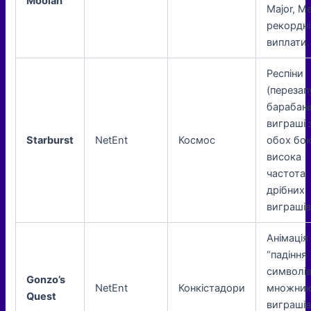
Moolah
Major, Me
рекордні
виплати.
Респіни
(перезап
барабані
виграші 
Starburst
NetEnt
Космос
обох бок
висока
частота
дрібних
виграшів
Анімація
“падіння
символів
Gonzo’s
NetEnt
Конкістадори
множни
Quest
виграшів