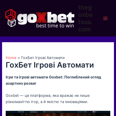
Skip
theg
to
oxbe
content
tsua.
Main
com
Men
Home
ГоxБет Ігрові Автомати
ГоxБет Ігрові Автомати
Ігри та ігрові автомати Goxbet: Поглиблений огляд
азартних розваг
Goxbet — це платформа, яка вражає не лише
різноманіттю ігор, а й якістю та інноваціями.