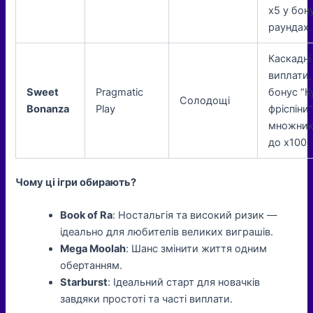
x5 у бон
раундах.
Каскадні
виплати,
Sweet
Pragmatic
бонус “К
Солодощі
Bonanza
Play
фріспіни”
множни
до x100.
Чому ці ігри обирають?
Book of Ra
: Ностальгія та високий ризик —
ідеально для любителів великих виграшів.
Mega Moolah
: Шанс змінити життя одним
обертанням.
Starburst
: Ідеальний старт для новачків
завдяки простоті та часті виплати.