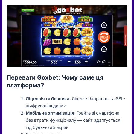
Переваги Goxbet: Чому саме ця
платформа?
Ліцензія та безпека
: Ліцензія Кюрасао та SSL-
шифрування даних.
Мобільна оптимізація
: Грайте зі смартфона
без втрати функціоналу — сайт адаптується
під будь-який екран.