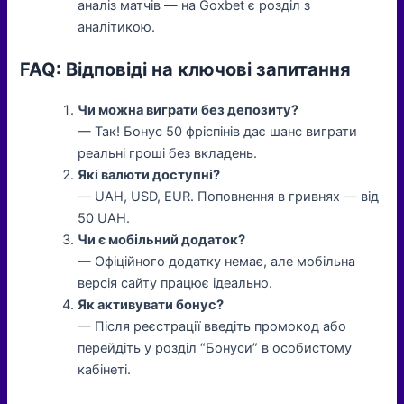
аналіз матчів — на Goxbet є розділ з
аналітикою.
FAQ: Відповіді на ключові запитання
Чи можна виграти без депозиту?
— Так! Бонус 50 фріспінів дає шанс виграти
реальні гроші без вкладень.
Які валюти доступні?
— UAH, USD, EUR. Поповнення в гривнях — від
50 UAH.
Чи є мобільний додаток?
— Офіційного додатку немає, але мобільна
версія сайту працює ідеально.
Як активувати бонус?
— Після реєстрації введіть промокод або
перейдіть у розділ “Бонуси” в особистому
кабінеті.